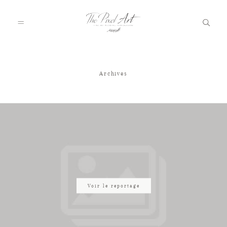
Archives
A PROPOS
PORTFOLIO
TARIFS
JOURNAL
Voir le reportage
VOTRE REPORTAGE