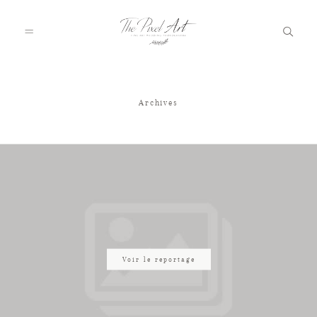
Archives
A PROPOS
PORTFOLIO
TARIFS
JOURNAL
Voir le reportage
VOTRE REPORTAGE