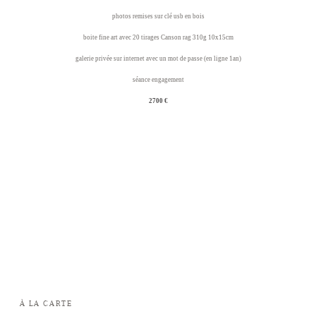
photos remises sur clé usb en bois
boite fine art avec 20 tirages Canson rag 310g 10x15cm
galerie privée sur internet avec un mot de passe (en ligne 1an)
séance engagement
2700 €
À LA CARTE