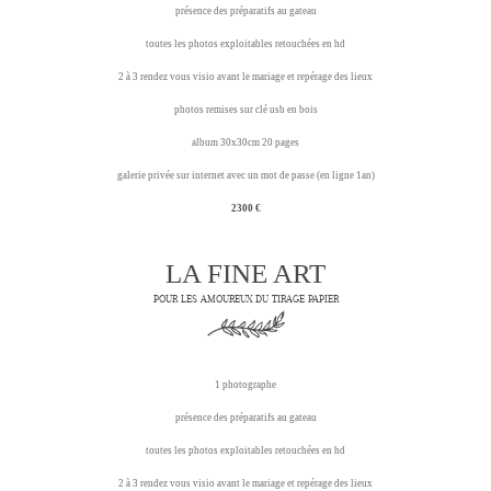
présence des préparatifs au gateau
toutes les photos exploitables retouchées en hd
2 à 3 rendez vous visio avant le mariage et repérage des lieux
photos remises sur clé usb en bois
album 30x30cm 20 pages
galerie privée sur internet avec un mot de passe (en ligne 1an)
2300 €
LA FINE ART
POUR LES AMOUREUX DU TIRAGE PAPIER
1 photographe
présence des préparatifs au gateau
toutes les photos exploitables retouchées en hd
2 à 3 rendez vous visio avant le mariage et repérage des lieux