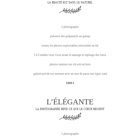
LA BEAUTÉ EST DANS LE NATUREL
1 photographe
présence des préparatifs au gateau
toutes les photos exploitables retouchées en hd
2 à 3 rendez vous visio avant le mariage et repérage des lieux
photos remises sur clé usb en bois
galerie privée sur internet avec un mot de passe (en ligne 1an)
1800 €
L’ÉLÉGANTE
LA PHOTOGRAPHIE REND CE QUE LE COEUR RESSENT
1 photographe