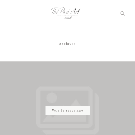
Archives
A PROPOS
PORTFOLIO
TARIFS
JOURNAL
Voir le reportage
VOTRE REPORTAGE