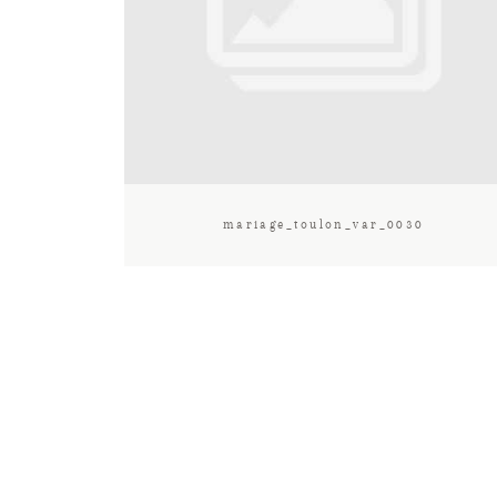
mariage_toulon_var_0030