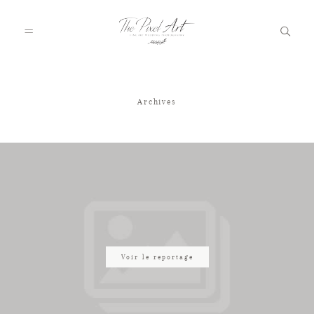
Archives
A PROPOS
PORTFOLIO
TARIFS
JOURNAL
Voir le reportage
VOTRE REPORTAGE