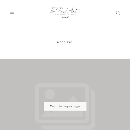
Archives
A PROPOS
PORTFOLIO
TARIFS
JOURNAL
Voir le reportage
VOTRE REPORTAGE