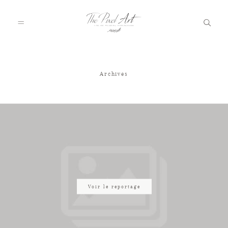
Archives
A PROPOS
PORTFOLIO
TARIFS
JOURNAL
Voir le reportage
VOTRE REPORTAGE