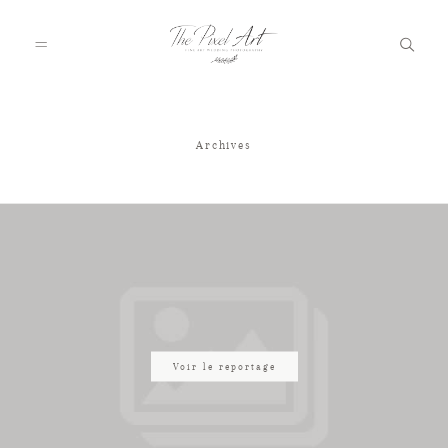
Archives
A PROPOS
PORTFOLIO
TARIFS
JOURNAL
Voir le reportage
VOTRE REPORTAGE