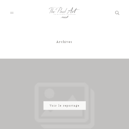
Archives
A PROPOS
PORTFOLIO
TARIFS
JOURNAL
Voir le reportage
VOTRE REPORTAGE