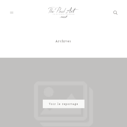
Archives
A PROPOS
PORTFOLIO
TARIFS
JOURNAL
Voir le reportage
VOTRE REPORTAGE