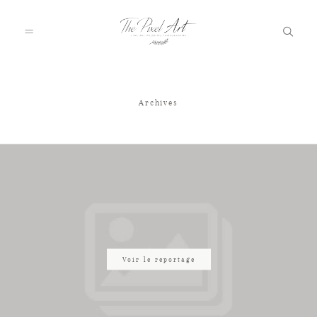
Archives
A PROPOS
PORTFOLIO
TARIFS
JOURNAL
Voir le reportage
VOTRE REPORTAGE