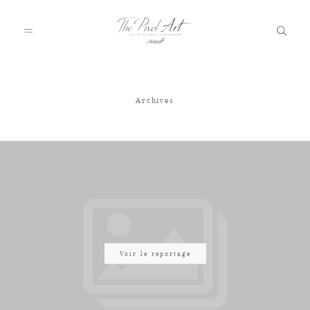
Archives
A PROPOS
PORTFOLIO
TARIFS
JOURNAL
Voir le reportage
VOTRE REPORTAGE