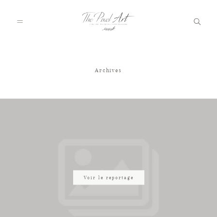
Archives
A PROPOS
PORTFOLIO
TARIFS
JOURNAL
Voir le reportage
VOTRE REPORTAGE