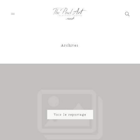
Archives
A PROPOS
PORTFOLIO
TARIFS
JOURNAL
Voir le reportage
VOTRE REPORTAGE