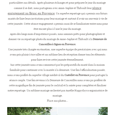
particulière aux détails. Après plusieurs échanges et pour préparer le jour du mariage
séance
comme il se doit, nous partageons avec Anne-Sophie et Thibault leur
engagement au Brusc en Provence
. Un superbe reportage qui a permis aux futurs
CONTACT
mariés de faire leurs invitations pour leur mariage et surtout d’avoir un souvenir à vie de
cette journée. Cette séance engagement a permis aussi de se familiariser entre nous pour
être encore plus à l’aise le jour du mariage.
Apres des longs mois d’impatience passés, nous sommes prêts pour photographier et
donner vie au reportage photo du mariage de Anne-Sophie et Thibault à la
Demeure de
Cancerilles à Signes en Provence
.
Une journée très chargée en émotion, une superbe équipe de prestataires avec qui nous
avons pris plaisir à travailler et un sublime lieu de réception donne tous les éléments
pour faire revivre cette journée éternellement.
Sur cette journée nous avons commencé par les préparatifs du marié dans la maison
familiale pour continuer avec la mariée à la demeure. Une fois l’officialisation passée,
nous avons profité du superbe village médiéval du
Castellet en Provence
pour partager la
séance couple. Une fois revenus à la Demeure de Cancerilles nous avons pu profiter de
cette magnifique fin de journée pour le cocktail et la soirée pour compléter et finaliser
notre reportage. Un sublime mariage orchestré par Aurélie Happydayco organisatrice de
mariage.
Place aux photos…