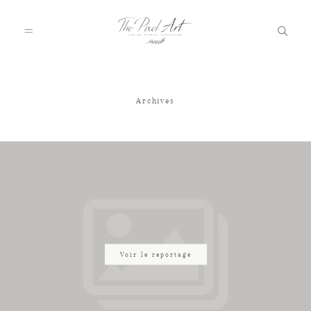
Archives
A PROPOS
PORTFOLIO
TARIFS
JOURNAL
Voir le reportage
VOTRE REPORTAGE