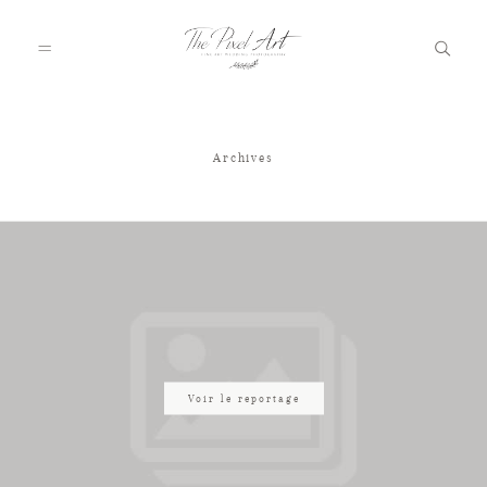
Archives
A PROPOS
PORTFOLIO
TARIFS
JOURNAL
Voir le reportage
VOTRE REPORTAGE