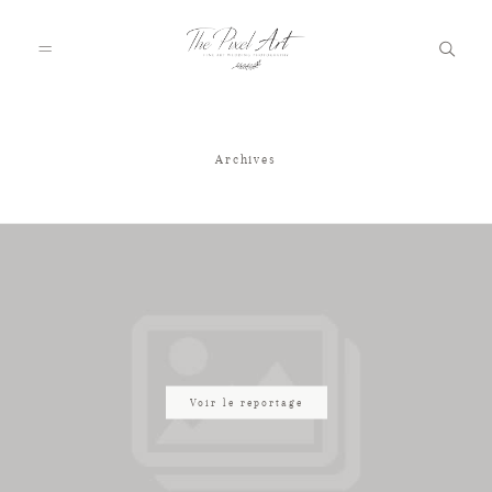
Archives
A PROPOS
PORTFOLIO
TARIFS
JOURNAL
Voir le reportage
VOTRE REPORTAGE