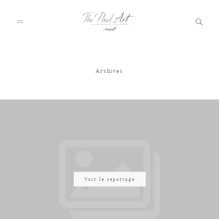
Archives
A PROPOS
PORTFOLIO
TARIFS
JOURNAL
Voir le reportage
VOTRE REPORTAGE