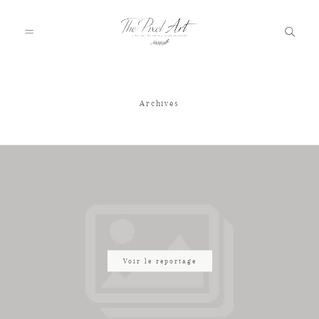
Archives
A PROPOS
PORTFOLIO
TARIFS
JOURNAL
Voir le reportage
VOTRE REPORTAGE