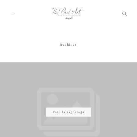
Archives
A PROPOS
PORTFOLIO
TARIFS
JOURNAL
Voir le reportage
VOTRE REPORTAGE