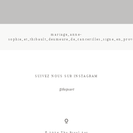
CONTACT
mariage_anne-
sophie_et_thibault_deumeure_de_cancerilles_signe_en_pro
SUIVEZ NOUS SUR INSTAGRAM
@thepxart
© 2026 The Pixel Art