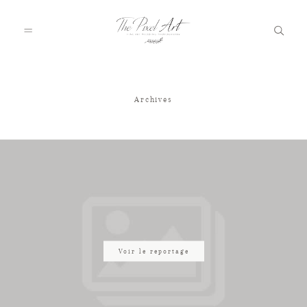
Archives
A PROPOS
PORTFOLIO
TARIFS
JOURNAL
Voir le reportage
VOTRE REPORTAGE