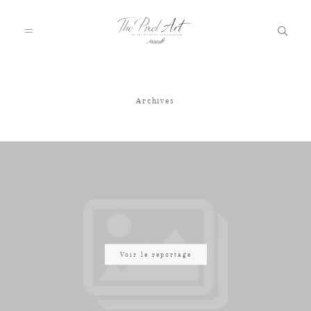
Archives
A PROPOS
PORTFOLIO
TARIFS
JOURNAL
Voir le reportage
VOTRE REPORTAGE