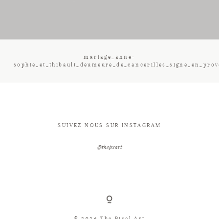
CONTACT
mariage_anne-
sophie_et_thibault_deumeure_de_cancerilles_signe_en_pro
SUIVEZ NOUS SUR INSTAGRAM
@thepxart
© 2026 The Pixel Art