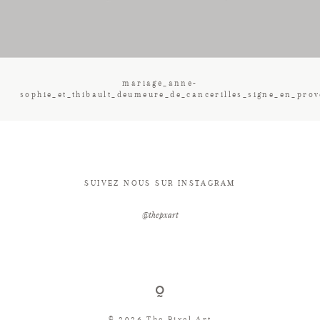
CONTACT
mariage_anne-
sophie_et_thibault_deumeure_de_cancerilles_signe_en_pro
SUIVEZ NOUS SUR INSTAGRAM
@thepxart
© 2026 The Pixel Art