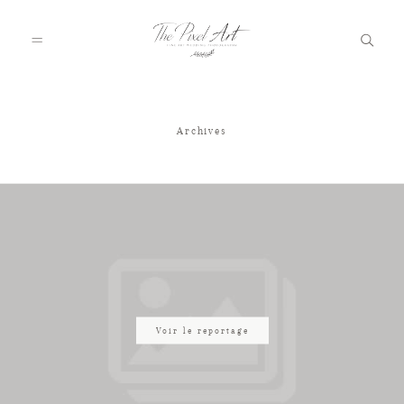
Archives
A PROPOS
PORTFOLIO
TARIFS
JOURNAL
Voir le reportage
VOTRE REPORTAGE