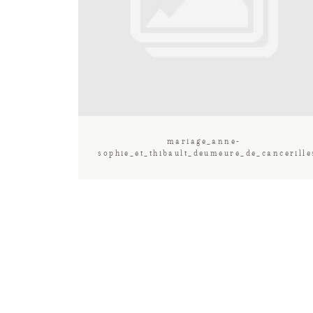
mariage_anne-
sophie_et_thibault_deumeure_de_cancerill