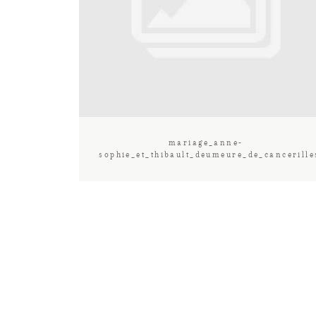
mariage_anne-
sophie_et_thibault_deumeure_de_cancerill