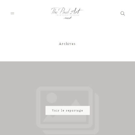
Archives
A PROPOS
PORTFOLIO
TARIFS
JOURNAL
Voir le reportage
VOTRE REPORTAGE