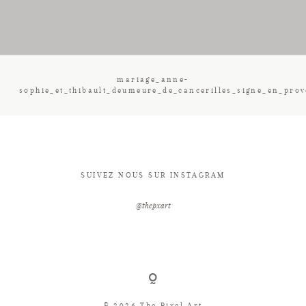
CONTACT
mariage_anne-
sophie_et_thibault_deumeure_de_cancerilles_signe_en_pro
SUIVEZ NOUS SUR INSTAGRAM
@thepxart
© 2026 The Pixel Art