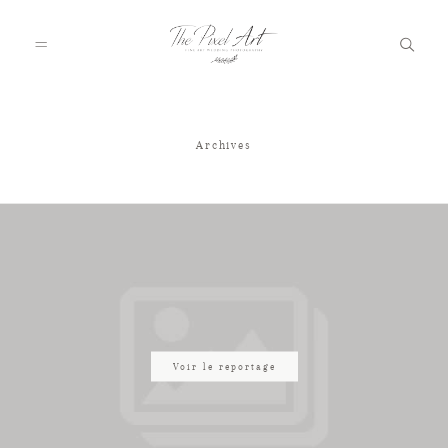
Archives
A PROPOS
PORTFOLIO
TARIFS
JOURNAL
Voir le reportage
VOTRE REPORTAGE