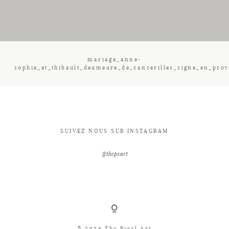
CONTACT
mariage_anne-
sophie_et_thibault_deumeure_de_cancerilles_signe_en_pro
SUIVEZ NOUS SUR INSTAGRAM
@thepxart
© 2026 The Pixel Art