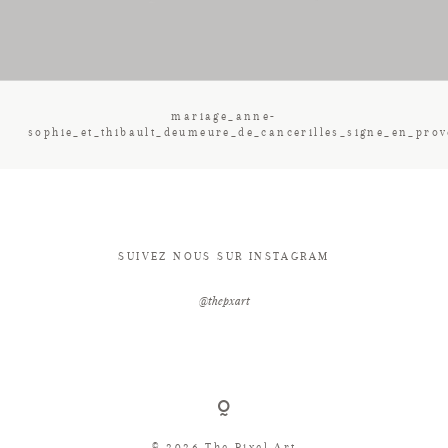
CONTACT
mariage_anne-
sophie_et_thibault_deumeure_de_cancerilles_signe_en_pro
SUIVEZ NOUS SUR INSTAGRAM
@thepxart
© 2026 The Pixel Art