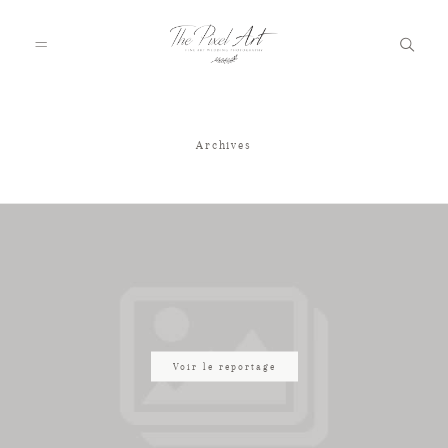
Archives
A PROPOS
PORTFOLIO
TARIFS
JOURNAL
Voir le reportage
VOTRE REPORTAGE