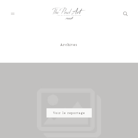
Archives
A PROPOS
PORTFOLIO
TARIFS
JOURNAL
Voir le reportage
VOTRE REPORTAGE