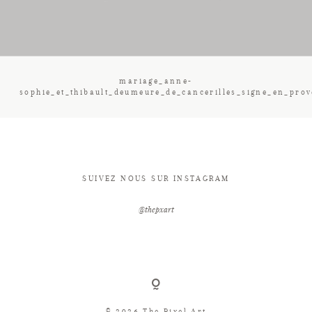
CONTACT
mariage_anne-
sophie_et_thibault_deumeure_de_cancerilles_signe_en_pro
SUIVEZ NOUS SUR INSTAGRAM
@thepxart
© 2026 The Pixel Art