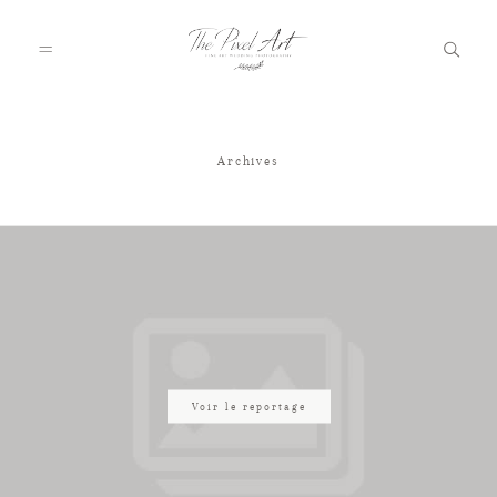
Archives
A PROPOS
PORTFOLIO
TARIFS
JOURNAL
Voir le reportage
VOTRE REPORTAGE