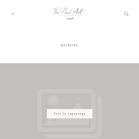
Archives
A PROPOS
PORTFOLIO
TARIFS
JOURNAL
Voir le reportage
VOTRE REPORTAGE