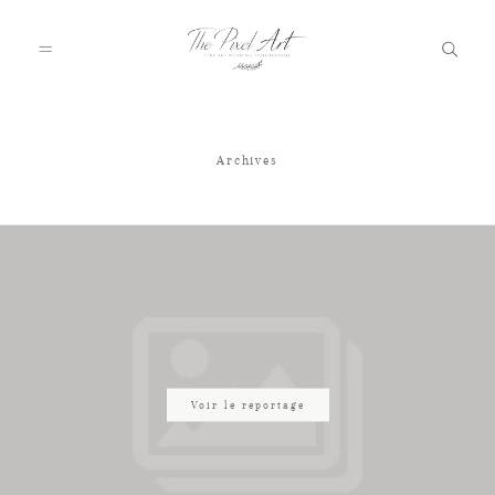
Archives
A PROPOS
PORTFOLIO
TARIFS
JOURNAL
Voir le reportage
VOTRE REPORTAGE