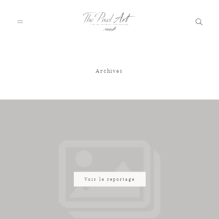
Archives
A PROPOS
PORTFOLIO
TARIFS
JOURNAL
Voir le reportage
VOTRE REPORTAGE