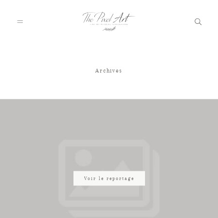
Archives
A PROPOS
PORTFOLIO
TARIFS
JOURNAL
Voir le reportage
VOTRE REPORTAGE