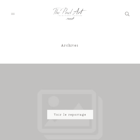
Archives
A PROPOS
PORTFOLIO
TARIFS
JOURNAL
Voir le reportage
VOTRE REPORTAGE