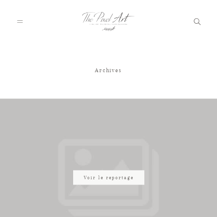
Archives
A PROPOS
PORTFOLIO
TARIFS
JOURNAL
Voir le reportage
VOTRE REPORTAGE