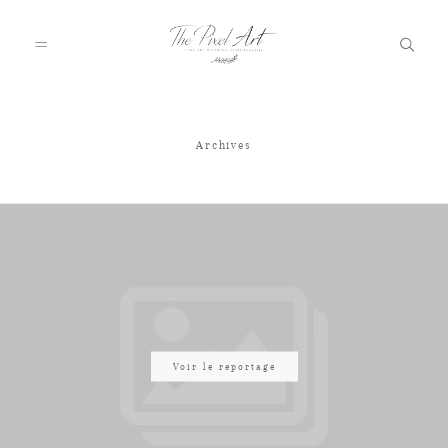
Archives
A PROPOS
PORTFOLIO
TARIFS
JOURNAL
Voir le reportage
VOTRE REPORTAGE