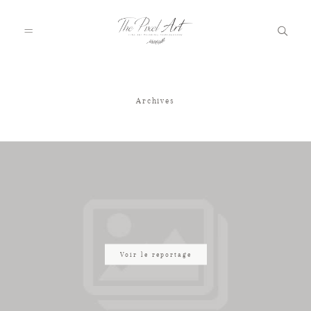
Archives
A PROPOS
PORTFOLIO
TARIFS
JOURNAL
Voir le reportage
VOTRE REPORTAGE