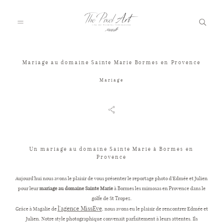
Mariage au domaine Sainte Marie Bormes en Provence
A PROPOS
Mariage
PORTFOLIO
TARIFS
Un mariage au domaine Sainte Marie à Bormes en
Provence
Aujourd’hui nous avons le plaisir de vous présenter le reportage photo d’Edmée et Julien
JOURNAL
pour leur
mariage au
domaine Sainte Marie
à Bormes les mimosas en Provence dans le
golfe de St Tropez.
l’agence MissEve
Grâce à Magalie de
, nous avons eu le plaisir de rencontrer Edmée et
VOTRE REPORTAGE
Julien. Notre style photographique convenait parfaitement à leurs attentes. Ils