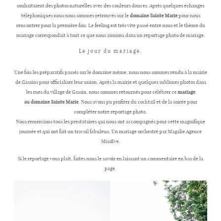
souhaitaient des photos naturelles avec des couleurs douces. Après quelques échanges
téléphoniques nous nous sommes retrouvés sur le
domaine Sainte Marie
pour nous
rencontrer pour la première fois. Le feeling est très vite passé entre nous et le thème du
CONTACT
mariage correspondait à tout ce que nous aimions dans un reportage photo de mariage.
Le jour du mariage.
Une fois les préparatifs passés sur le domaine même, nous nous sommes rendu à la mairie
de Gassins pour officialiser leur union. Après la mairie et quelques sublimes photos dans
les rues du village de Gassin, nous sommes retournés pour célébrer ce
mariage
au
domaine Sainte Marie
. Nous avons pu profiter du cocktail et de la soirée pour
compléter notre reportage photo.
Nous remercions tous les prestataires qui nous ont accompagnés pour cette magnifique
journée et qui ont fait un travail fabuleux. Un mariage orchestré par Magalie Agence
MissEve.
Si le reportage vous plaît, faites nous le savoir en laissant un commentaire en bas de la
page.