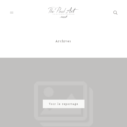
Archives
A PROPOS
PORTFOLIO
TARIFS
JOURNAL
Voir le reportage
VOTRE REPORTAGE