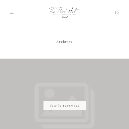
Archives
A PROPOS
PORTFOLIO
TARIFS
JOURNAL
Voir le reportage
VOTRE REPORTAGE