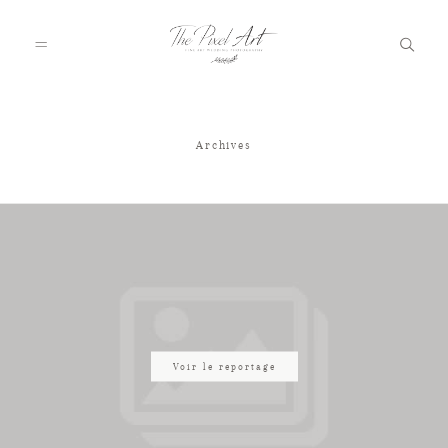
Archives
A PROPOS
PORTFOLIO
TARIFS
JOURNAL
Voir le reportage
VOTRE REPORTAGE