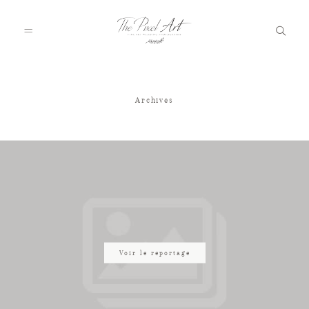
Archives
A PROPOS
PORTFOLIO
TARIFS
JOURNAL
Voir le reportage
VOTRE REPORTAGE