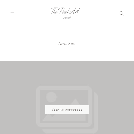
Archives
A PROPOS
PORTFOLIO
TARIFS
JOURNAL
Voir le reportage
VOTRE REPORTAGE