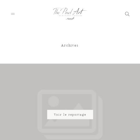
Archives
A PROPOS
PORTFOLIO
TARIFS
JOURNAL
Voir le reportage
VOTRE REPORTAGE