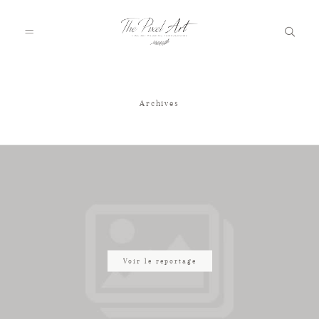
Archives
A PROPOS
PORTFOLIO
TARIFS
JOURNAL
Voir le reportage
VOTRE REPORTAGE