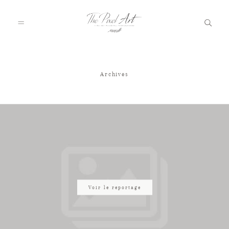
Archives
A PROPOS
PORTFOLIO
TARIFS
JOURNAL
Voir le reportage
VOTRE REPORTAGE