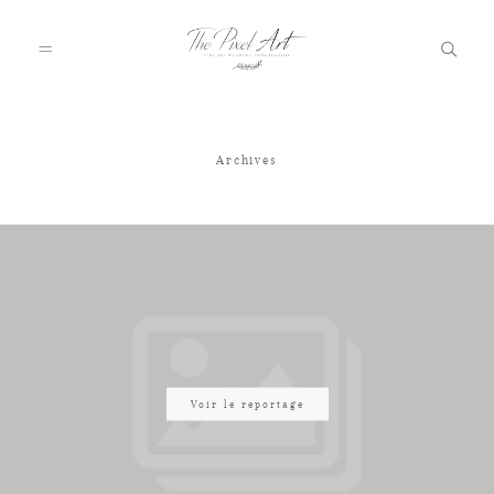
Archives
A PROPOS
PORTFOLIO
TARIFS
JOURNAL
Voir le reportage
VOTRE REPORTAGE